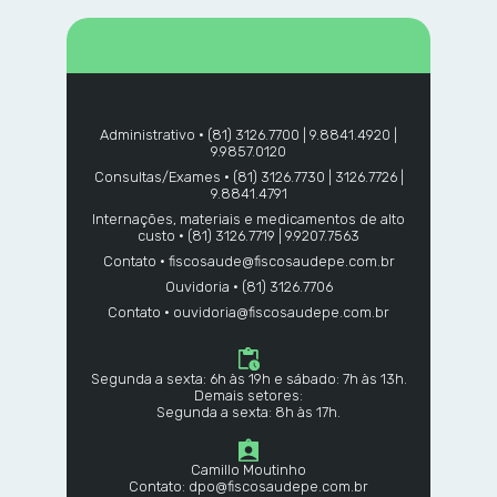
Administrativo • (81) 3126.7700 | 9.8841.4920 |
9.9857.0120
Consultas/Exames • (81) 3126.7730 | 3126.7726 |
9.8841.4791
Internações, materiais e medicamentos de alto
custo • (81) 3126.7719 | 9.9207.7563
Contato • fiscosaude@fiscosaudepe.com.br
Ouvidoria • (81) 3126.7706
Contato • ouvidoria@fiscosaudepe.com.br
Segunda a sexta: 6h às 19h e sábado: 7h às 13h.
Demais setores:
Segunda a sexta: 8h às 17h.
Camillo Moutinho
Contato: dpo@fiscosaudepe.com.br